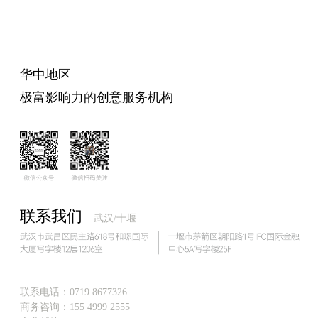
华中地区
极富影响力的创意服务机构
联系我们
武汉/十堰
联系电话：0719 8677326
商务咨询
：155 4999 2555