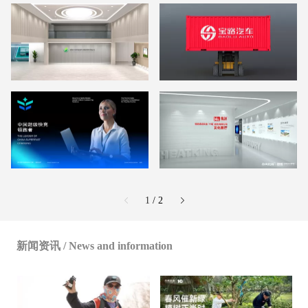
1
/ 2
新闻资讯 / News and information